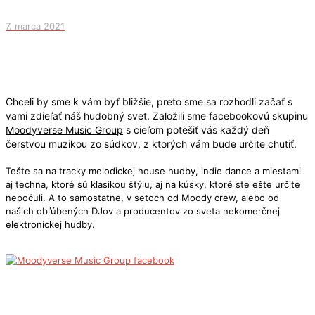
7. marca 2021
Chceli by sme k vám byť bližšie, preto sme sa rozhodli začať s
vami zdieľať náš hudobný svet. Založili sme facebookovú skupinu
Moodyverse Music Group
s cieľom potešiť vás každý deň
čerstvou muzikou zo súdkov, z ktorých vám bude určite chutiť.
Tešte sa na tracky melodickej house hudby, indie dance a miestami
aj techna, ktoré sú klasikou štýlu, aj na kúsky, ktoré ste ešte určite
nepočuli. A to samostatne, v setoch od Moody crew, alebo od
našich obľúbených DJov a producentov zo sveta nekomerčnej
elektronickej hudby.