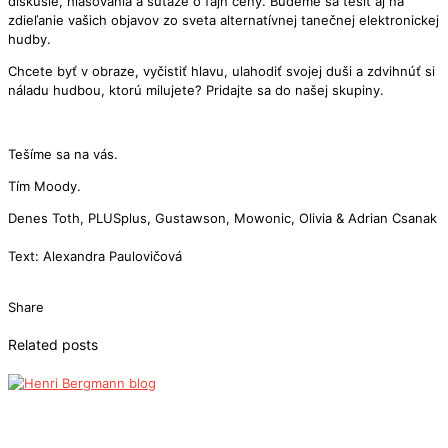
diskusie, hlasovania a súťaže o fajn ceny. Budeme sa tešiť aj na
zdieľanie vašich objavov zo sveta alternatívnej tanečnej elektronickej
hudby.
Chcete byť v obraze, vyčistiť hlavu, ulahodiť svojej duši a zdvihnúť si
náladu hudbou, ktorú milujete? Pridajte sa do našej skupiny.
Tešíme sa na vás.
Tím Moody.
Denes Toth, PLUSplus, Gustawson, Mowonic, Olivia & Adrian Csanak
Text: Alexandra Paulovičová
Share
Related posts