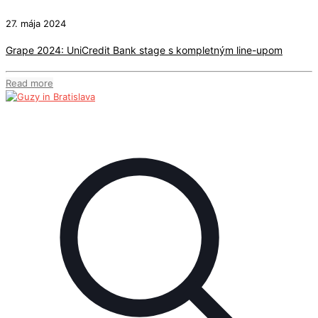
27. mája 2024
Grape 2024: UniCredit Bank stage s kompletným line-upom
Read more