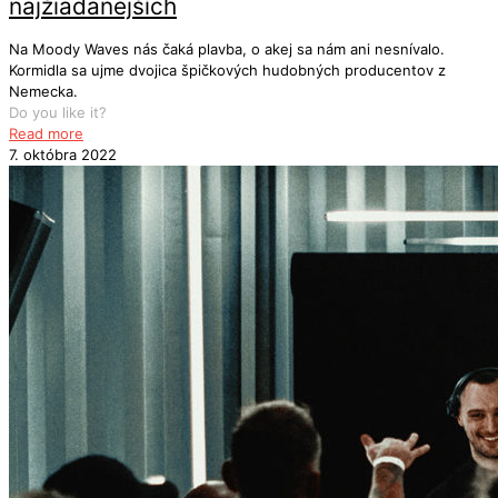
najžiadanejších
Na Moody Waves nás čaká plavba, o akej sa nám ani nesnívalo.
Kormidla sa ujme dvojica špičkových hudobných producentov z
Nemecka.
Do you like it?
Read more
7. októbra 2022